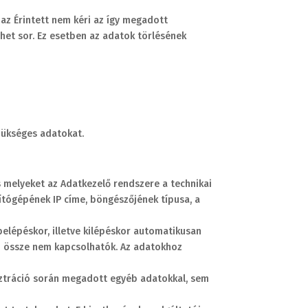
az Érintett nem kéri az így megadott
lhet sor. Ez esetben az adatok törlésének
szükséges adatokat.
 melyeket az Adatkezelő rendszere a technikai
ítógépének IP címe, böngészőjének típusa, a
belépéskor, illetve kilépéskor automatikusan
 – össze nem kapcsolhatók. Az adatokhoz
isztráció során megadott egyéb adatokkal, sem