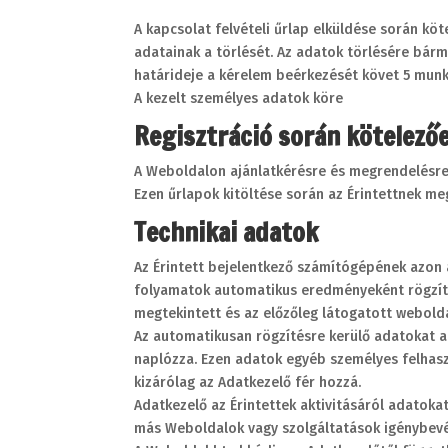
A kapcsolat felvételi űrlap elküldése során k
adatainak a törlését. Az adatok törlésére bárm
határideje a kérelem beérkezését követ 5 mun
A kezelt személyes adatok köre
Regisztráció során kötelez
A Weboldalon ajánlatkérésre és megrendelésre,
Ezen űrlapok kitöltése során az Érintettnek me
Technikai adatok
Az Érintett bejelentkező számítógépének azon 
folyamatok automatikus eredményeként rögzít. 
megtekintett és az előzőleg látogatott webolda
Az automatikusan rögzítésre kerülő adatokat a 
naplózza. Ezen adatok egyéb személyes felhasz
kizárólag az Adatkezelő fér hozzá.
Adatkezelő az Érintettek aktivitásáról adatoka
más Weboldalok vagy szolgáltatások igénybevé