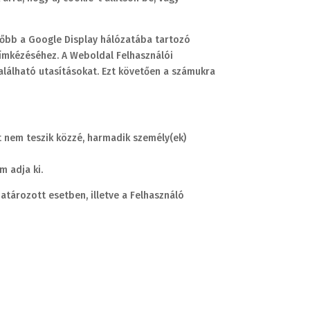
sőbb a Google Display hálózatába tartozó
címkézéséhez. A Weboldal Felhasználói
 található utasításokat. Ezt követően a számukra
 nem teszik közzé, harmadik személy(ek)
m adja ki.
tározott esetben, illetve a Felhasználó