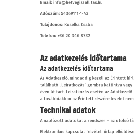
Email:
info@hetvegiszallitas.hu
Adószám:
54369111-1-43
Tulajdonos
: Koselka Csaba
Telefon:
+36 20 346 8732
Az adatkezelés időtartama
Az adatkezelés időtartama
Az Adatkezelő, mindaddig kezeli az Érintett hír
található „Leiratkozás” gombra kattintva vagy n
éven át tart. Leiratkozás esetén az Adatkezelő
a továbbiakban az Érintett részére levelet nem
Technikai adatok
A naplózott adatokat a rendszer – az utolsó lá
Elektronikus kapcsolat felvételi űrlap elküld