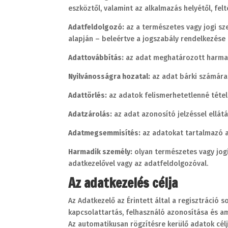
eszköztől, valamint az alkalmazás helyétől, fel
Adatfeldolgozó:
az a természetes vagy jogi sze
alapján – beleértve a jogszabály rendelkezése 
Adattovábbítás:
az adat meghatározott harmad
Nyilvánosságra hozatal:
az adat bárki számára
Adattörlés:
az adatok felismerhetetlenné tétel
Adatzárolás:
az adat azonosító jelzéssel ellát
Adatmegsemmisítés:
az adatokat tartalmazó a
Harmadik személy:
olyan természetes vagy jogi
adatkezelővel vagy az adatfeldolgozóval.
Az adatkezelés célja
Az Adatkezelő az Érintett által a regisztráció
kapcsolattartás, felhasználó azonosítása és ame
Az automatikusan rögzítésre kerülő adatok célja