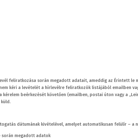
levél feliratkozása során megadott adatait, ameddig az Érintett le 
em kéri a levételét a hírlevélre feliratkozók listájából emailben v
 a kérelem beérkezését követően (emailben, postai úton vagy a „Leir
 küld.
togatás dátumának kivételével, amelyet automatikusan felülír – a n
ése során megadott adatok