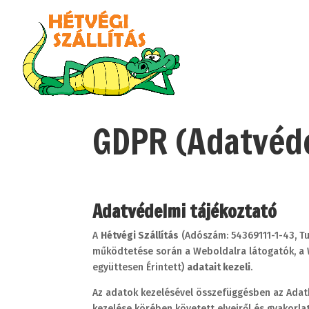
GDPR (Adatvéd
Adatvédelmi tájékoztató
A
Hétvégi Szállítás
(Adószám: 54369111-1-43, Tu
működtetése során a Weboldalra látogatók, a W
együttesen Érintett)
adatait kezeli
.
Az adatok kezelésével összefüggésben az Adatk
kezelése körében követett elveiről és gyakorlat