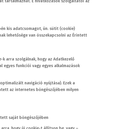
at tartalmazhat. E hivatkozások szolgáltatói az
pén kis adatcsomagot, ún. sütit (cookie)
ónak lehetősége van összekapcsolni az Érintett
e-k arra szolgálnak, hogy az Adatkezelő
 egyes funkciói vagy egyes alkalmazások
optimalizált navigáció nyújtása). Ezek a
intett az internetes böngészőjében milyen
ntett saját böngészőjében
arra, hogy új cookie-t állítson be, vagy –