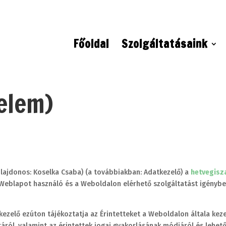
Főoldal
Szolgáltatásaink
elem)
lajdonos: Koselka Csaba) (a továbbiakban: Adatkezelő) a
hetvegisza
eblapot használó és a Weboldalon elérhető szolgáltatást igénybe 
ezelő ezúton tájékoztatja az Érintetteket a Weboldalon általa kez
áról, valamint az érintettek jogai gyakorlásának módjáról és lehető