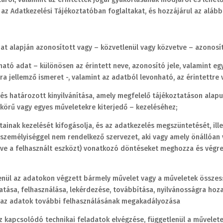
a az Adatkezelési Tájékoztatóban foglaltakat, és hozzájárul az alá
t alapján azonosított vagy – közvetlenül vagy közvetve – azonosí
tó adat – különösen az érintett neve, azonosító jele, valamint egy v
ára jellemző ismeret -, valamint az adatból levonható, az érintettr
és határozott kinyilvánítása, amely megfelelő tájékoztatáson alapul
 körű vagy egyes műveletekre kiterjedő – kezeléséhez;
ainak kezelését kifogásolja, és az adatkezelés megszüntetését, illet
gi személyiséggel nem rendelkező szervezet, aki vagy amely önállóa
tve a felhasznált eszközt) vonatkozó döntéseket meghozza és végreh
enül az adatokon végzett bármely művelet vagy a műveletek összessé
atása, felhasználása, lekérdezése, továbbítása, nyilvánosságra ho
t az adatok további felhasználásának megakadályozása
 kapcsolódó technikai feladatok elvégzése, függetlenül a művelet