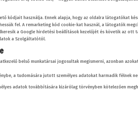
ő kódjait használja. Ennek alapja, hogy az oldalra látogatókat ké
essük fel. A remarketing kód cookie-kat használ, a látogatók meg
lkeresik a Google hirdetési beállítások kezelőjét és követik az ott
atok a Szolgáltatótól.
e
datkezelő belső munkatársai jogosultak megismerni, azonban azokat
énybe, a tudomására jutott személyes adatokat harmadik félnek ne
mélyes adatok továbbítására kizárólag törvényben kötelezően megha