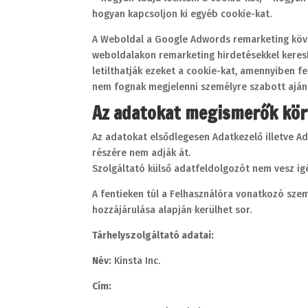
hogyan kapcsoljon ki egyéb cookie-kat.
A Weboldal a Google Adwords remarketing követ
weboldalakon remarketing hirdetésekkel keresh
letilthatják ezeket a cookie-kat, amennyiben fe
nem fognak megjelenni személyre szabott ajánl
Az adatokat megismerők kör
Az adatokat elsődlegesen Adatkezelő illetve A
részére nem adják át.
Szolgáltató külső adatfeldolgozót nem vesz ig
A fentieken túl a Felhasználóra vonatkozó sze
hozzájárulása alapján kerülhet sor.
Tárhelyszolgáltató adatai:
Név:
Kinsta Inc.
Cím: