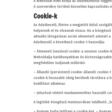
A Weboldal html kódja az Adatkezelőtől függetl
ő szerverükre történő közvetlen kapcsolódás m
Cookie-k
Az Adatkezelő, illetve a megjelölt külső szolgá
helyeznek el és olvasnak vissza. Ha a böngésző
aktuális látogatásai során elmentett adatait a 
Adatkezelő a következő cookie-t használja:
– Átmeneti (session) cookie: a session cookie-
Weboldalja hatékonyabban és biztonságosabban
megfelelően tudjanak működni.
– Állandó (persistent) cookie: állandó cookie-t
cookie-k hosszabb ideig kerülnek tárolásra a b
beállítást alkalmaz.
– Jelszóval védett munkamenethez használt coo
A legtöbb böngésző menüsorában található „Seg
– hogyan tudja letiltani a cookie-kat, – hogyan