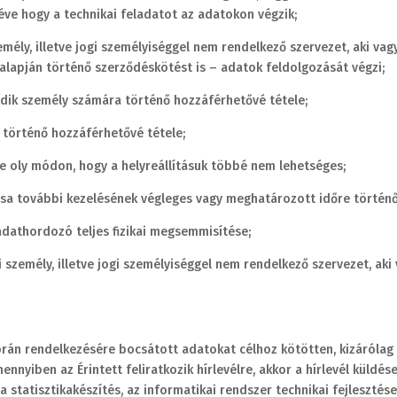
téve hogy a technikai feladatot az adatokon végzik;
mély, illetve jogi személyiséggel nem rendelkező szervezet, aki va
alapján történő szerződéskötést is – adatok feldolgozását végzi;
ik személy számára történő hozzáférhetővé tétele;
 történő hozzáférhetővé tétele;
e oly módon, hogy a helyreállításuk többé nem lehetséges;
ása további kezelésének végleges vagy meghatározott időre történő
dathordozó teljes fizikai megsemmisítése;
 személy, illetve jogi személyiséggel nem rendelkező szervezet, aki
 során rendelkezésére bocsátott adatokat célhoz kötötten, kizárólag
nnyiben az Érintett feliratkozik hírlevélre, akkor a hírlevél küldése
 statisztikakészítés, az informatikai rendszer technikai fejlesztése