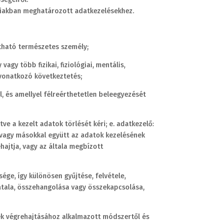
bbiakban meghatározott adatkezelésekhez.
tható természetes személy;
agy több fizikai, fiziológiai, mentális,
e vonatkozó következtetés;
, és amellyel félreérthetetlen beleegyezését
ve a kezelt adatok törlését kéri; e. adatkezelő:
n vagy másokkal együtt az adatok kezelésének
ajtja, vagy az általa megbízott
ge, így különösen gyűjtése, felvétele,
zatala, összehangolása vagy összekapcsolása,
ek végrehajtásához alkalmazott módszertől és