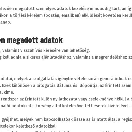
ötelezően megadott személyes adatok kezelése mindaddig tart, amíg 
ikor, a törlési kérelem (postán, emailben) elküldését követően kerü
kanap.
ően megadott adatok
 valamint visszahívás kérésére van lehetőség.
g kell adnia a sikeres ajánlatadáshoz, valamint a megrendeléshez 
adatai, melyek a szolgáltatás igénybe vétele során generálódnak és
Ezek különösen a látogatás dátuma és időpontja, az Érintett szám
l címe.
rendszer az Érintett külön nyilatkozata vagy cselekménye nélkül a 
nálói adatokkal – törvény által kötelezővé tett esetek kivételével
t gyűjthet, melyek nem kapcsolhatóak össze az Érintett által a reg
telekor keletkező adatokkal.