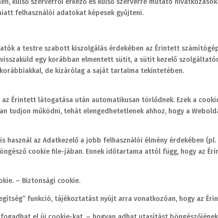
en, külső szerverről érkező és külső szerverre mutató hivatkozások
iatt felhasználói adatokat képesek gyűjteni.
ltatók a testre szabott kiszolgálás érdekében az Érintett számítógé
 visszaküld egy korábban elmentett sütit, a sütit kezelő szolgáltat
korábbiakkal, de kizárólag a saját tartalma tekintetében.
k az Érintett látogatása után automatikusan törlődnek. Ezek a cooki
 tudjon működni, tehát elengedhetetlenek ahhoz, hogy a Weboldal
 is használ az Adatkezelő a jobb felhasználói élmény érdekében (pl. 
öngésző cookie file-jában. Ennek időtartama attól függ, hogy az Ér
kie. – Biztonsági cookie.
ítség” funkció, tájékoztatást nyújt arra vonatkozóan, hogy az Éri
 fogadhat el új cookie-kat, – hogyan adhat utasítást böngészőjének 