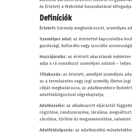
Az Érintett a Weboldal használatával elfogadj
Definíciók
Érintett:
bármely meghatározott, személyes ada
Személyes adat:
az érintettel kapcsolatba hozha
gazdasági, kulturális vagy szociális azonosság
Hozzájárulás:
az érintett akaratának önkéntes 
adja a rá vonatkozó személyes adatok – teljes
Tiltakozás:
az érintett, amellyel személyes adat
az a természetes vagy jogi személy, illetve jo
célját meghatározza, az adatkezelésre (beleér
adatfeldolgozóval végrehajtatja;
Adatkezelés:
az alkalmazott eljárástól függetl
rögzítése, rendszerezése, tárolása, megváltozt
zárolása, törlése és megsemmisítése, valamin
Adatfeldolgozás:
az adatkezelési műveletekhez