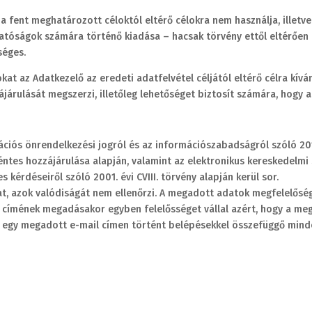
fent meghatározott céloktól eltérő célokra nem használja, illetve 
óságok számára történő kiadása – hacsak törvény ettől eltérően n
séges.
at az Adatkezelő az eredeti adatfelvétel céljától eltérő célra kívánj
zájárulását megszerzi, illetőleg lehetőséget biztosít számára, hogy a
ciós önrendelkezési jogról és az információszabadságról szóló 2011. 
kéntes hozzájárulása alapján, valamint az elektronikus kereskedelmi
kérdéseiről szóló 2001. évi CVIII. törvény alapján kerül sor.
t, azok valódiságát nem ellenőrzi. A megadott adatok megfelelőség
ail címének megadásakor egyben felelősséget vállal azért, hogy a me
tel egy megadott e-mail címen történt belépésekkel összefüggő mind