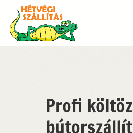
Profi költöz
bútorszállí